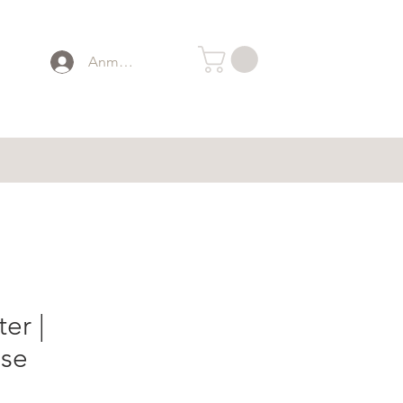
Anmelden
ter |
ise