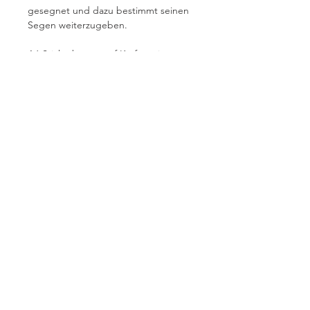
gesegnet und dazu bestimmt seinen
Segen weiterzugeben.
A6 Stickerbogen auf Kraftpapier
Über mich
AGBs
Datenschutz
Impressum
honigseim@outlook.de