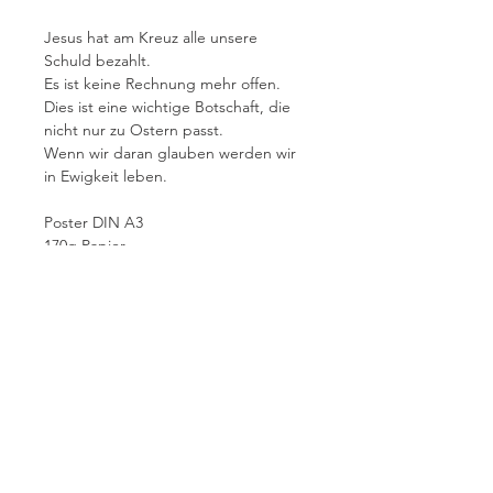
Jesus hat am Kreuz alle unsere
Schuld bezahlt.
Es ist keine Rechnung mehr offen.
Dies ist eine wichtige Botschaft, die
nicht nur zu Ostern passt.
Wenn wir daran glauben werden wir
in Ewigkeit leben.
Poster DIN A3
170g Papier
Schrift mit Gold veredelt.
Ohne Bilderrahmen
Das Poster wird gerollt versandt.