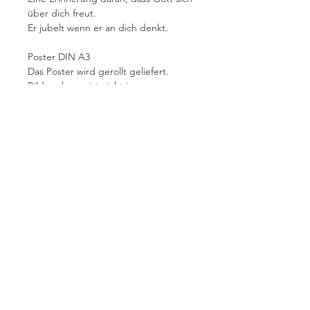
über dich freut.
Er jubelt wenn er an dich denkt.
Poster DIN A3
Das Poster wird gerollt geliefert.
Bilderrahmen ist nicht im
Lieferumfang enthalten.
Über mich
AGBs
Datenschutz
Impressum
honigseim@outlook.de