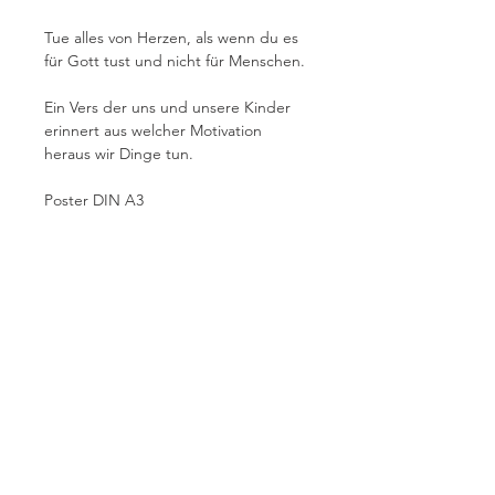
Tue alles von Herzen, als wenn du es
für Gott tust und nicht für Menschen.
Ein Vers der uns und unsere Kinder
erinnert aus welcher Motivation
heraus wir Dinge tun.
Poster DIN A3
Das Poster wird gerollt geliefert.
Bilderrahmen ist nicht im
Lieferumfang enthalten.
Über mich