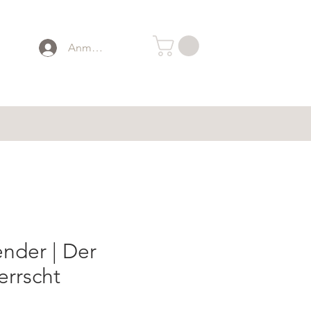
Anmelden
ender | Der
rrscht