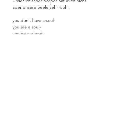
Unser irdischer Körper natürlich nicht
aber unsere Seele sehr wohl.
you don´t have a soul-
you are a soul-
you have a body
CS Lewis
Über mich
AGBs
Datenschutz
Impressum
honigseim@outlook.de