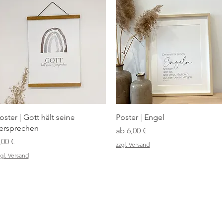
Schnellansicht
Schnellansicht
oster | Gott hält seine
Poster | Engel
ersprechen
Sale-Preis
ab
6,00 €
reis
,00 €
zzgl. Versand
gl. Versand