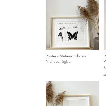
Schnellansicht
Poster - Metamorphosis
P
V
Nicht verfügbar
P
8
zz