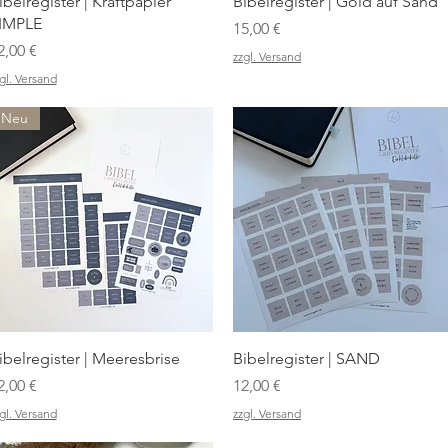
Schnellansicht
Schnellansicht
ibelregister | Kraftpapier
Bibelregister | Gold auf Sand
IMPLE
Preis
15,00 €
reis
2,00 €
zzgl. Versand
gl. Versand
Neu
Schnellansicht
Schnellansicht
ibelregister | Meeresbrise
Bibelregister | SAND
reis
Preis
2,00 €
12,00 €
gl. Versand
zzgl. Versand