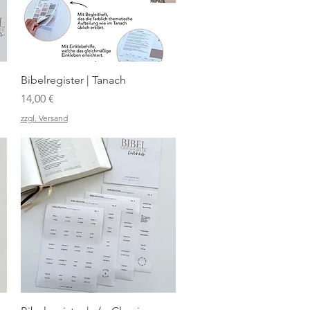
Schnellansicht
Bibelregister | Tanach
Preis
14,00 €
zzgl. Versand