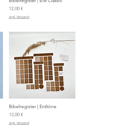
Schnellansicht
Bibelregister | s/w Classic
Preis
12,00 €
zzgl. Versand
Schnellansicht
Bibelregister | Erdtöne
Preis
12,00 €
zzgl. Versand