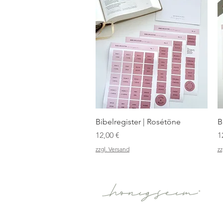
Schnellansicht
Bibelregister | Rosétöne
B
Preis
P
12,00 €
1
zzgl. Versand
zz