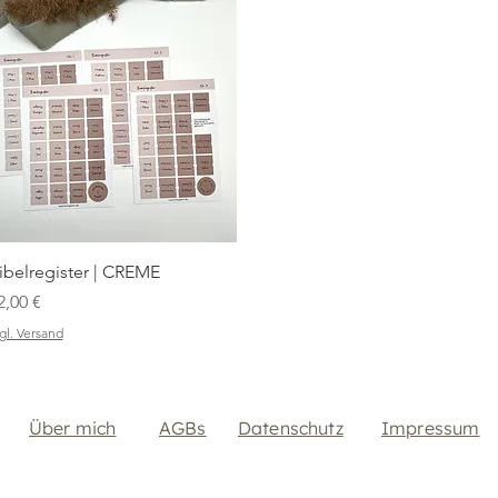
Schnellansicht
ibelregister | CREME
reis
2,00 €
gl. Versand
Über mich
AGBs
Datenschutz
Impressum