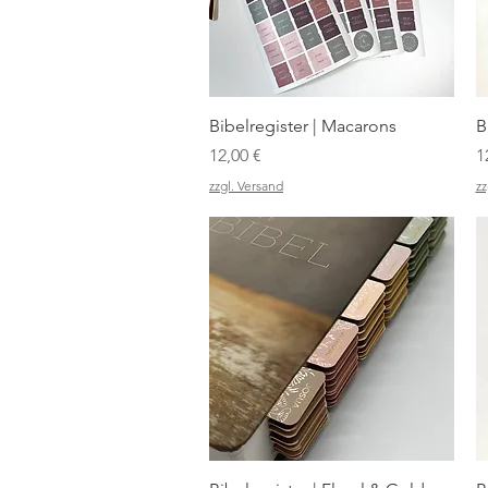
Schnellansicht
Bibelregister | Macarons
B
Preis
P
12,00 €
1
zzgl. Versand
zz