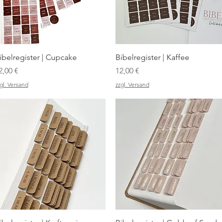
Schnellansicht
Schnellansicht
ibelregister | Cupcake
Bibelregister | Kaffee
reis
Preis
2,00 €
12,00 €
gl. Versand
zzgl. Versand