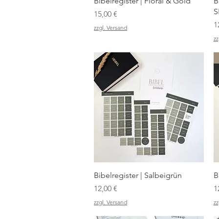
Schnellansicht
Bibelregister | Floral & Gold
B
S
Preis
15,00 €
P
1
zzgl. Versand
zz
Schnellansicht
Bibelregister | Salbeigrün
B
Preis
P
12,00 €
1
zzgl. Versand
zz