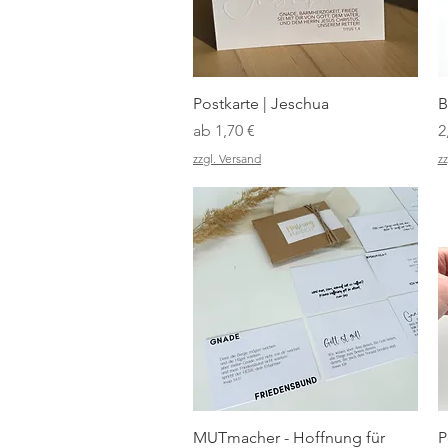
Schnellansicht
Postkarte | Jeschua
B
Sale-Preis
P
ab
1,70 €
2
zzgl. Versand
zz
Schnellansicht
MUTmacher - Hoffnung für
P