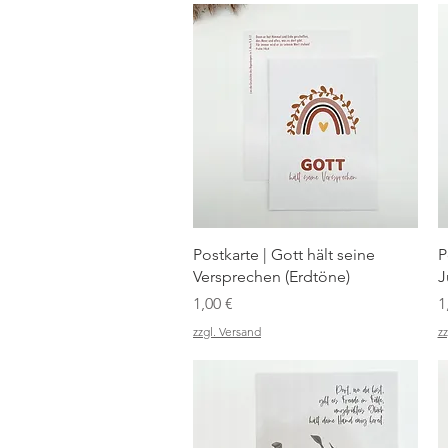
Schnellansicht
Postkarte | Gott hält seine
P
Versprechen (Erdtöne)
J
Preis
P
1,00 €
1
zzgl. Versand
zz