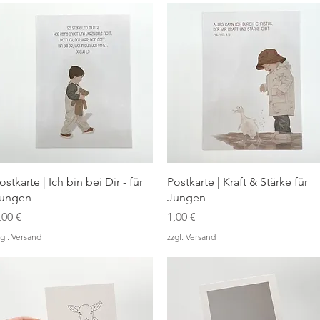
Schnellansicht
Schnellansicht
ostkarte | Ich bin bei Dir - für
Postkarte | Kraft & Stärke für
ungen
Jungen
reis
Preis
,00 €
1,00 €
gl. Versand
zzgl. Versand