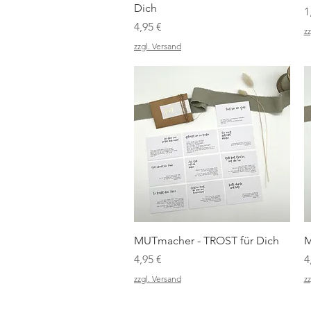
Dich
P
1
Preis
4,95 €
zz
zzgl. Versand
Schnellansicht
MUTmacher - TROST für Dich
M
Preis
P
4,95 €
4
zzgl. Versand
zz