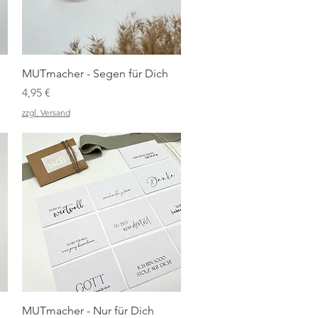
Schnellansicht
MUTmacher - Segen für Dich
Preis
4,95 €
zzgl. Versand
Schnellansicht
MUTmacher - Nur für Dich