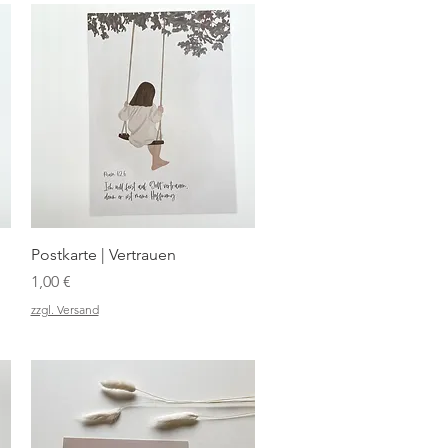
Schnellansicht
Postkarte | Vertrauen
Preis
1,00 €
zzgl. Versand