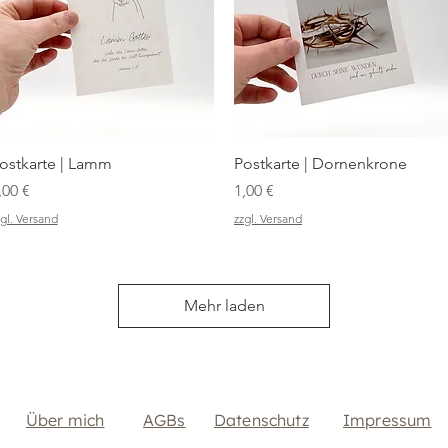
Schnellansicht
Schnellansicht
ostkarte | Lamm
Postkarte | Dornenkrone
reis
Preis
,00 €
1,00 €
gl. Versand
zzgl. Versand
Mehr laden
Über mich
AGBs
Datenschutz
Impressum