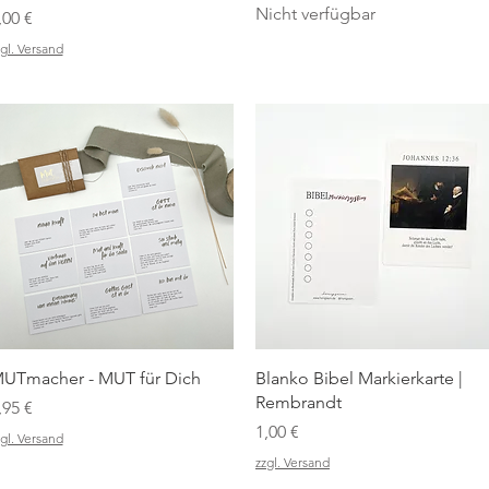
Nicht verfügbar
reis
,00 €
gl. Versand
Schnellansicht
Schnellansicht
UTmacher - MUT für Dich
Blanko Bibel Markierkarte |
Rembrandt
reis
,95 €
Preis
1,00 €
gl. Versand
zzgl. Versand