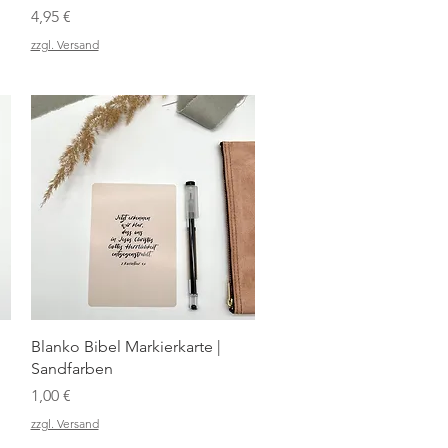
Preis
4,95 €
zzgl. Versand
Schnellansicht
Blanko Bibel Markierkarte |
Sandfarben
Preis
1,00 €
zzgl. Versand