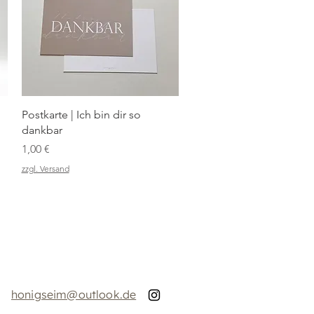
Schnellansicht
Postkarte | Ich bin dir so
dankbar
Preis
1,00 €
zzgl. Versand
honigseim@outlook.de