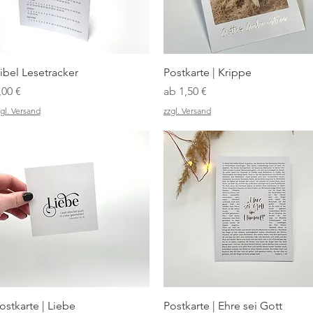
Schnellansicht
Schnellansicht
ibel Lesetracker
Postkarte | Krippe
reis
Sale-Preis
,00 €
ab
1,50 €
gl. Versand
zzgl. Versand
Schnellansicht
Schnellansicht
ostkarte | Liebe
Postkarte | Ehre sei Gott