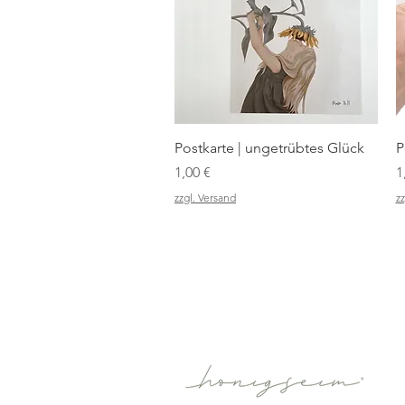
Schnellansicht
Postkarte | ungetrübtes Glück
P
Preis
P
1,00 €
1
zzgl. Versand
zz